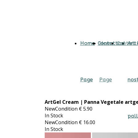
Home
Home
Home
Contattaci
Contattaci
Contattaci
Home
Contatt
Art 
Art 
Art 
Page
Page
Page
Page
nost
nost
nost
ArtGel Cream | Panna Vegetale artge
NewCondition
€
5.90
In Stock
pall
pall
pall
NewCondition
€
16.00
In Stock