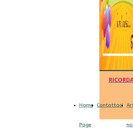
RICORDAT
Home
Contattaci
Ar
Page
no